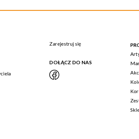
Zarejestruj się
PR
Art
DOŁĄCZ DO NAS
Mar
Akc
ciela
Kol
Kor
Zes
Skl