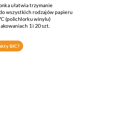
nka ułatwia trzymanie
o wszystkich rodzajów papieru
 (polichlorku winylu)
owaniach 1 i 20 szt.
ukty BIC?