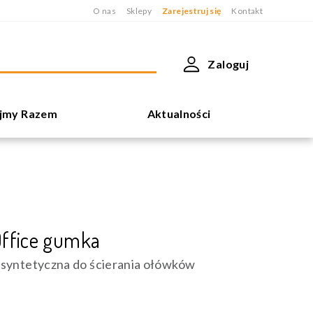
O nas
Sklepy
Zarejestruj się
Kontakt
Zaloguj
jmy Razem
Aktualności
Office gumka
syntetyczna do ścierania ołówków