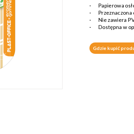
· Papierowa osło
· Przeznaczona d
· Nie zawiera PVC
· Dostępna w opak
Gdzie kupić prod