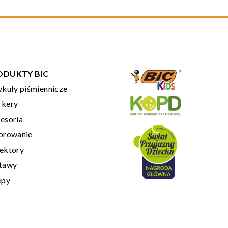
ODUKTY BIC
ykuły piśmiennicze
kery
esoria
orowanie
ektory
tawy
epy