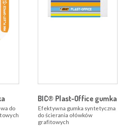
ka
BIC® Plast-Office gumka
owa do
Efektywna gumka syntetyczna
itowych
do ścierania ołówków
grafitowych