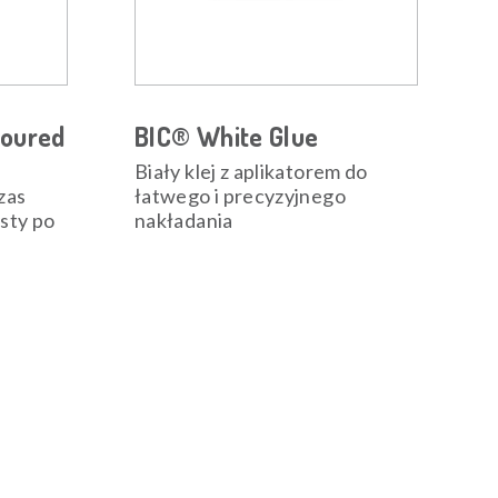
loured
BIC® White Glue
Biały klej z aplikatorem do
zas
łatwego i precyzyjnego
sty po
nakładania