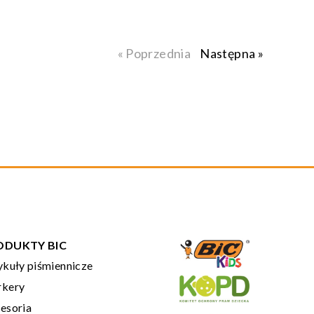
« Poprzednia
Następna »
ODUKTY BIC
ykuły piśmiennicze
kery
esoria