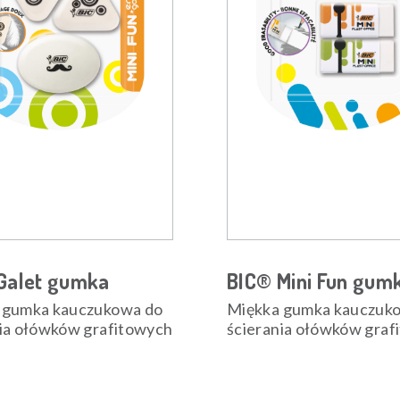
Galet gumka
BIC® Mini Fun gum
 gumka kauczukowa do
Miękka gumka kauczuk
nia ołówków grafitowych
ścierania ołówków graf