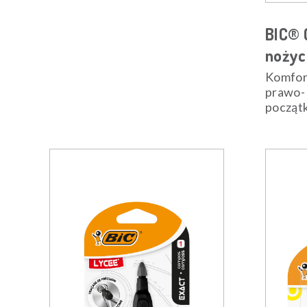
BIC® 
nożyc
Komfor
prawo- 
począt