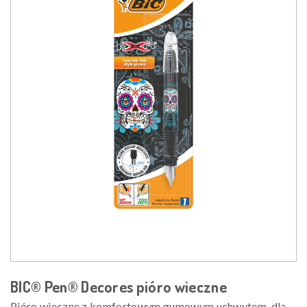
BIC® Pen® Decores pióro wieczne
Pióro wieczne z komfortowym gumowym uchwytem, dla