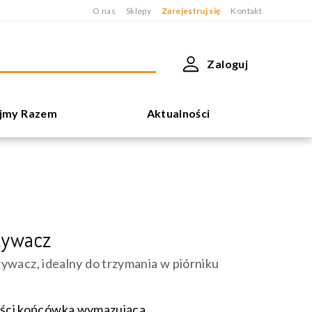
O nas
Sklepy
Zarejestruj się
Kontakt
Zaloguj
jmy Razem
Aktualności
ywacz
wacz, idealny do trzymania w piórniku
ści końcówka wymazująca