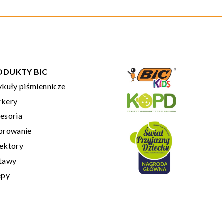
ODUKTY BIC
ykuły piśmiennicze
kery
esoria
orowanie
ektory
tawy
epy