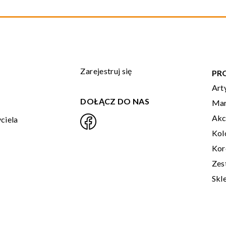
Zarejestruj się
PR
Art
DOŁĄCZ DO NAS
Mar
Akc
ciela
Kol
Kor
Zes
Skl