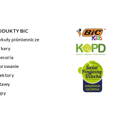
ODUKTY BIC
ykuły piśmiennicze
kery
esoria
orowanie
ektory
tawy
epy