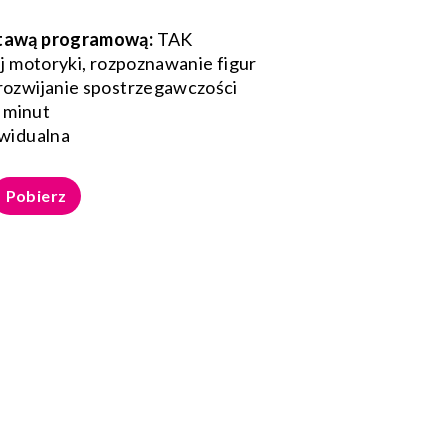
tawą programową:
TAK
j motoryki, rozpoznawanie figur
rozwijanie spostrzegawczości
 minut
widualna
Pobierz