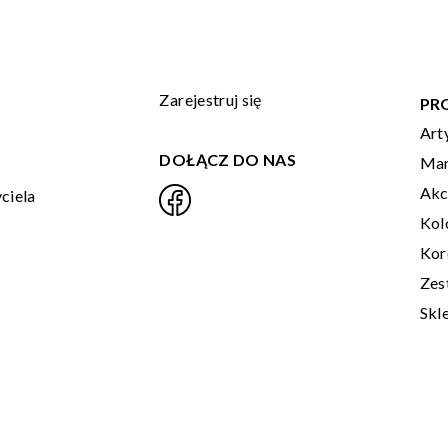
Zarejestruj się
PR
Art
DOŁĄCZ DO NAS
Mar
Akc
ciela
Kol
Kor
Zes
Skl