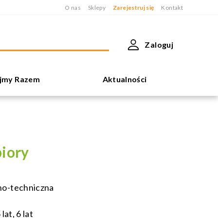
O nas
Sklepy
Zarejestruj się
Kontakt
Zaloguj
jmy Razem
Aktualności
iory
no-techniczna
 lat, 6 lat