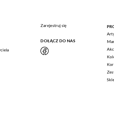
Zarejestruj się
PR
Art
DOŁĄCZ DO NAS
Mar
Akc
ciela
Kol
Kor
Zes
Skl