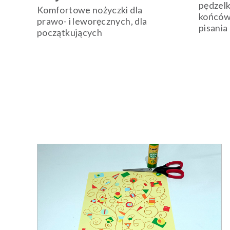
pędzelk
Komfortowe nożyczki dla
końcówk
prawo- i leworęcznych, dla
pisania
początkujących