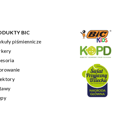
ODUKTY BIC
ykuły piśmiennicze
kery
esoria
orowanie
ektory
tawy
epy