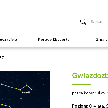
uczyciela
Porady Eksperta
Zmalu
ry
Gwiazdozb
praca konstrukcyj
Poziom:
0, 4 lata, 5