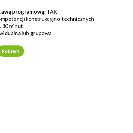
tawą programową:
TAK
ompetencji konstrukcyjno-technicznych
. 30 minut
widualna lub grupowa
Pobierz