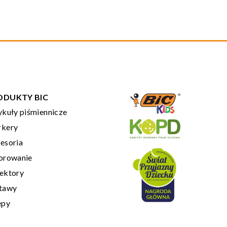
ODUKTY BIC
ykuły piśmiennicze
kery
esoria
orowanie
ektory
tawy
epy