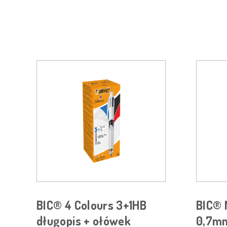
BIC® 4 Colours 3+1HB
BIC® 
długopis + ołówek
0,7m