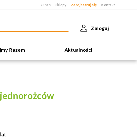
O nas
Sklepy
Zarejestruj się
Kontakt
Zaloguj
jmy Razem
Aktualności
 jednorożców
lat