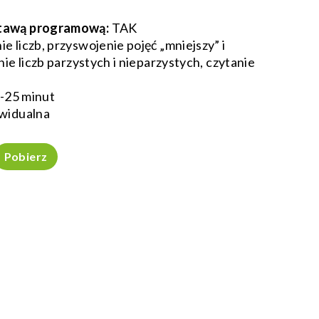
tawą programową:
TAK
 liczb, przyswojenie pojęć „mniejszy” i
nie liczb parzystych i nieparzystych, czytanie
-25 minut
widualna
Pobierz