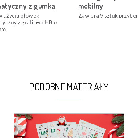
atyczny z gumką
mobilny
w użyciu ołówek
Zawiera 9 sztuk przybo
tyczny z grafitem HB o
 mm
PODOBNE MATERIAŁY