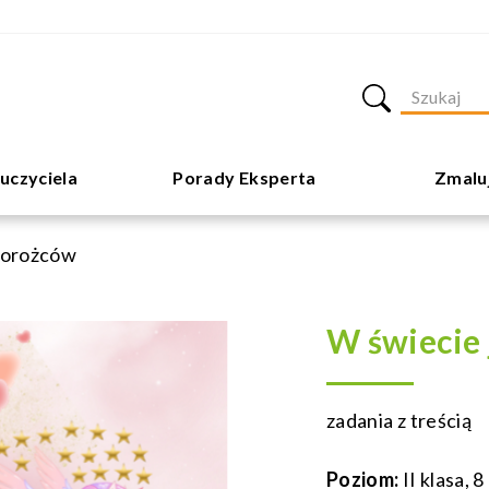
uczyciela
Porady Eksperta
Zmalu
norożców
W świecie
zadania z treścią
Poziom:
II klasa, 8 