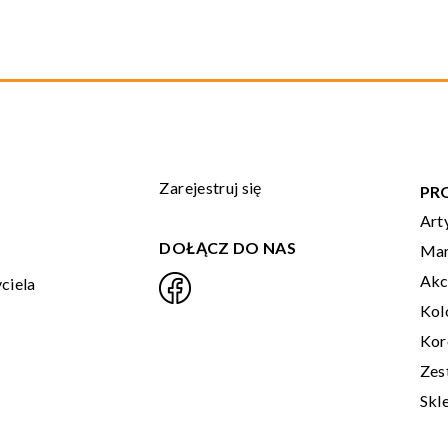
Zarejestruj się
PR
Art
DOŁĄCZ DO NAS
Mar
Akc
ciela
Kol
Kor
Zes
Skl